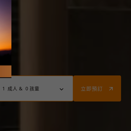
立即預訂
1
成人 &
0
孩童
1