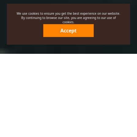
We use cookies to ensure you get the best experience on our website.
By continuing to browse our site, you are agreeing to our use of
cookies.
Accept
AMAZZING CLUB For Personal
キャセイ・ホスピタリティ・マネージメント(Cathay Hospitality Management)満意
客計劃．個人会員入会同意書
キャセイ・ホスピタリティ・マネージメント(Cathay Hospitality Management)満意
客計劃（AMAZZING CLUB For Personal、以下「AMAZZING CLUB」という）
は、本同意書の内容をよくお読みいただくことにより、会員様の権益を保障してお
ります。本同意書の内容を十分確認した上で入会に同意してください。AMAZZING
CLUB会員に加入された場合、AMAZZING CLUBおよびその協力機構が提供する全
ての優待およびサービス規約に同意されたものといたします。
ウェブサイト情報説明：
AMAZZING CLUBウェブサイト、モバイルアプリおよびリンクされる関連
協力機構ウェブサイト（以下「AMAZZING CLUBウェブサイト」という）
は、キャセイ・ホスピタリティ・マネージメント(Cathay Hospitality